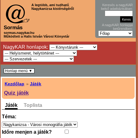
A legtöbb, ami tudható
Keresés a nagyKAR
Nagykanizsa kistérségéről
belső adatbázisában:
A nagyKAR honlapjai
Sormás
betűrendben:
sormas.nagykar.hu
Működteti a Halis István Városi Könyvtár
NagyKAR honlapok:
Honlap menü ▼
Kezdőlap
»
Játék
Quiz játék
Játék
Toplista
Téma:
Időre menjen a játék?