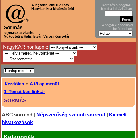
A legtöbb, ami tudható
Keresés a nagyKAR
Nagykanizsa kistérségéről
belső adatbázisában:
A nagyKAR honlapjai
Sormás
betűrendben:
sormas.nagykar.hu
Működteti a Halis István Városi Könyvtár
NagyKAR honlapok:
Honlap menü ▼
Kezdőlap
»
A főlap menüi:
1. Tematikus linktár
SORMÁS
ABC sorrend
|
Népszerűség szerinti sorrend
|
Kiemelt
hivatkozások
Kategóriák