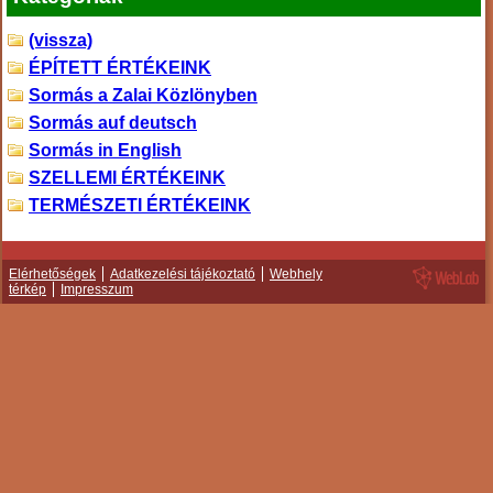
(vissza)
ÉPÍTETT ÉRTÉKEINK
Sormás a Zalai Közlönyben
Sormás auf deutsch
Sormás in English
SZELLEMI ÉRTÉKEINK
TERMÉSZETI ÉRTÉKEINK
Elérhetőségek
Adatkezelési tájékoztató
Webhely
térkép
Impresszum